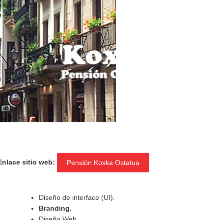
Enlace sitio web
:
Pensión Koxka Ostatua
Diseño de interface (UI).
Branding.
Diseño Web.